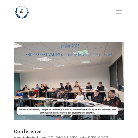
Conférence
par
Admin
|
Jan 27, 2023
|
BTS
,
vie BTS CCST