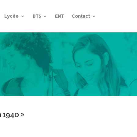
Lycée
BTS
ENT
Contact
n 1940 »