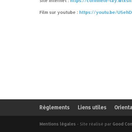
Site internet :
https://corinnele-lay.wixs
Film sur youtube :
https://youtu.be/U5eh
Règlements
Liens utiles
Orient
Mentions légales
- Site réalisé par
Good Co