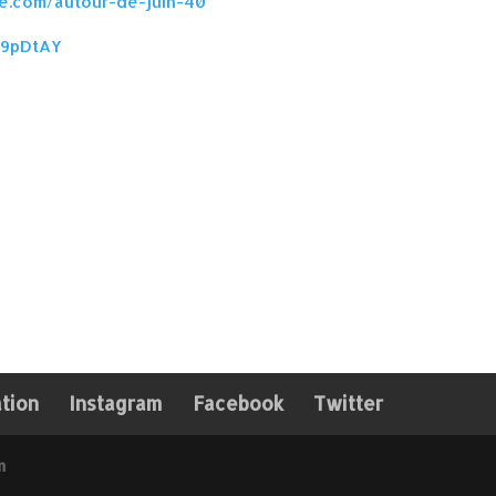
ite.com/autour-de-juin-40
D9pDtAY
ation
Instagram
Facebook
Twitter
m