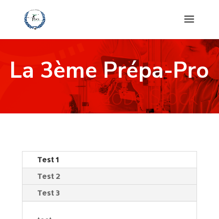
La 3ème Prépa-Pro
Test 1
Test 2
Test 3