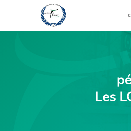
C
pé
Les L