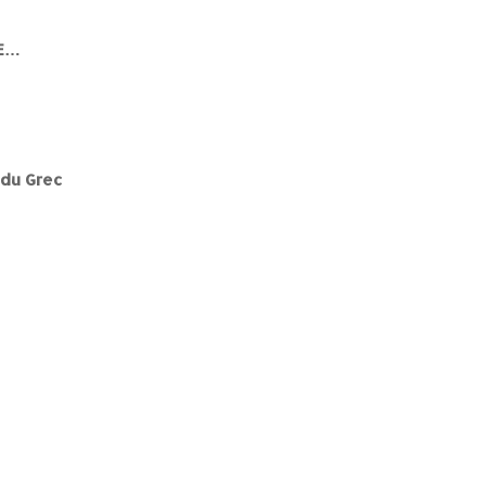
RE…
 du Grec