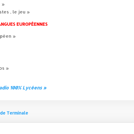
i »
tes , le jeu »
LANGUES EUROPÉENNES
opéen »
»
os »
Radio 100% Lycéens »
 de Terminale