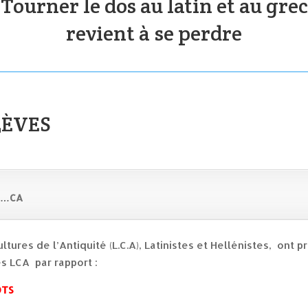
Tourner le dos au latin et au grec
revient à se perdre
LÈVES
 L…CA
tures de l’Antiquité (L.C.A), Latinistes et Hellénistes, ont p
es LCA par rapport :
OTS