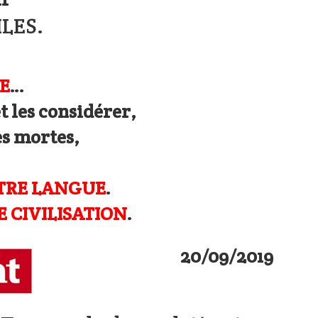
ILES.
E
…
t les considérer,
s mortes,
OTRE LANGUE
.
 CIVILISATION
.
20/09/2019