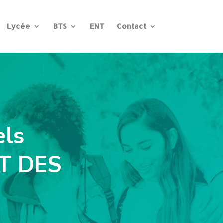
Lycée
BTS
ENT
Contact
:
els
ET DES