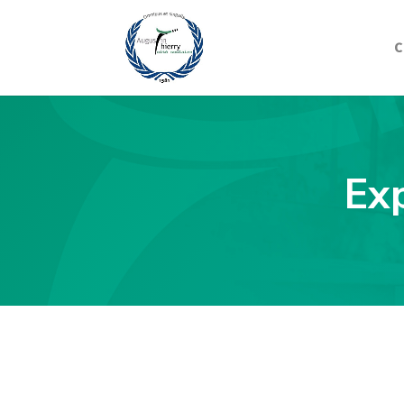
C
Exp