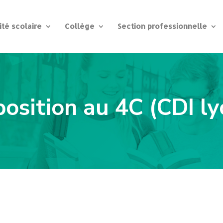
ité scolaire
Collège
Section professionnelle
osition au 4C (CDI ly